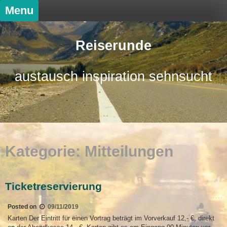
Skip
Menu
to
content
Reiserunde
austausch inspiration sehnsucht
Kategorie:
Mitteilungen
Ticketreservierung
Posted on
09/11/2019
Karten Der Eintritt für einen Vortrag beträgt im Vorverkauf 12,- €, direkt