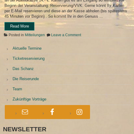
an der Abendkasse 14,- €. Karten gibt es am Eingang 90 Minuten vor
Beginn der Veranstaltung. Reservierung/VVK: Gerne könnt Ihr Karten
per E-Mail reservieren und diese an der Kasse abholen (bis spätestens
45 Minuten vor Beginn) . So kommt Ihr in den Genuss …
„Ticketreservierung“
Read More
on
Posted in
Mitteilungen
Leave a Comment
Ticketreservierung
Aktuelle Termine
Ticketreservierung
Das Schanz
Die Reiserunde
Team
Zukünftige Vorträge
NEWSLETTER